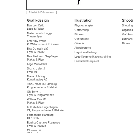
| Friedrich Dürrenmatt |
Grafikdesign
Illustration
Shoot
Ben con Cello
Physiotherapie
Shooting
Logo & Plakat
Coffeeshop
Organics
Malte Laurids Brigge
Fitness
VW Auto
Theaterflyer
Cystusrose
Lufthans
Enter my World
Olivenöl
Ricola
P. Williamson - CD Cover
Abwehrstoffe
Bist Du noch da?
Flyer & Plakat
Logo Geistheilung
Das Lied vom Sag-Sager
Logo Kommunikationstraining
Plakat & Flyer
Landschaftsaquarell
Logo Musiklabel
Sitz ich, die...!
Flyer A5
Maria Hobbing
Kunstkatalog A5
150% made in Hamburg
Programmhefte & Plakat
Oh Sorry,...
Flyer & Programmheft
William Ratcliff
Plakat & Flyer
Kulturbühne Bugenhagen
CI, Programmhefte & Plakate
Fortschritte Hamburg
CI & web
Bettina Castano Flamenco
Flyer & Plakate
Clownin Lili