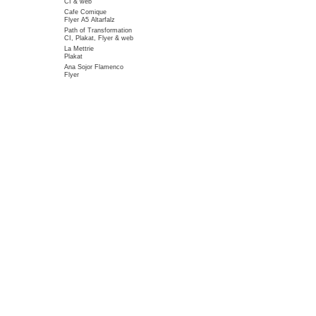
CI & web
Cafe Comique
Flyer A5 Altarfalz
Path of Transformation
CI, Plakat, Flyer & web
La Mettrie
Plakat
Ana Sojor Flamenco
Flyer